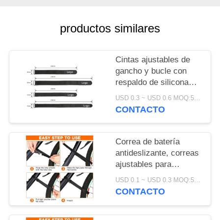
MAPA
productos similares
DEL
SITIO
Cintas ajustables de
gancho y bucle con
POLÍTICA
respaldo de silicona
antideslizante para el
DE
USD 0.3 ~ USD 0.6 MOQ:500 piezas
montaje de la batería y
CONTACTO
PRIVACIDAD
la protección
electrónica
Correa de batería
antideslizante, correas
ajustables para
bicicleta, accesorios
USD 0.1 ~ USD 0.3 MOQ:500 ejemplares
para bicicleta con
CONTACTO
certificación SGS para
facilitar el transporte