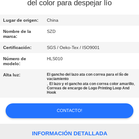
FÁBRICA
del color para despejar lío
Lugar de origen:
China
CONTROL
DE
Nombre de la
SZD
marca:
CALIDAD
Certificación:
SGS / Oeko-Tex / ISO9001
Número de
HLS010
CONTACTA
modelo:
CON
Alta luz:
El gancho del lazo ata con correa para el lío de
vaciamiento
NOSOTROS
,
,
El lazo y el gancho ata con correa color amarillo
Correas de encargo de Logo Printing Loop And
Hook
NOTICIAS
CONTACTO!
SOLICITAR
UNA CITA
INFORMACIÓN DETALLADA