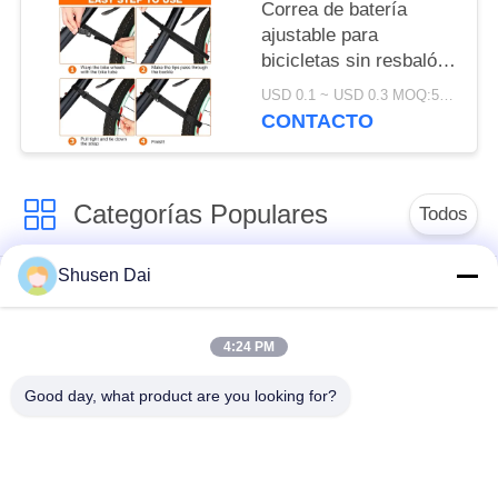
Correa de batería
ajustable para
bicicletas sin resbalón
para un transporte
USD 0.1 ~ USD 0.3 MOQ:500 ejemplares
cómodo de bicicletas
CONTACTO
Categorías Populares
Todos
Shusen Dai
gancho y cinta del
Gancho y lazo
lazo
plásticos
4:24 PM
Remiendos de
Gancho y cinta
Good day, what product are you looking for?
encargo del gancho y
adhesivos del lazo
del lazo