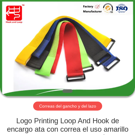
Shenzhen
Zhongda
Hook
&
Loop
Co.,
Ltd.
All
EN
Rights
Reserved.
CASA
PRODUCTOS
SOBRE
NOSOTROS
RECORRIDO
Correas del gancho y del lazo
POR
Logo Printing Loop And Hook de
LA
encargo ata con correa el uso amarillo