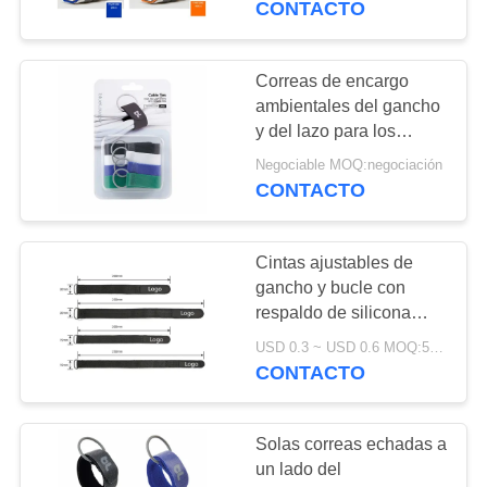
CONTACTO
protección
Correas de encargo
ambientales del gancho
y del lazo para los
alambres y los cables
Negociable MOQ:negociación
eléctricos
CONTACTO
Cintas ajustables de
gancho y bucle con
respaldo de silicona
antideslizante para el
USD 0.3 ~ USD 0.6 MOQ:500 piezas
montaje de la batería y
CONTACTO
la protección electrónica
Solas correas echadas a
un lado del