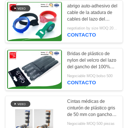
abrigo auto-adhesivo del
cable de la atadura de
cables del lazo del
gancho de la forma de la
negotiation by size MOQ:200 metros
longitud T de 150m m
CONTACTO
Bridas de plástico de
nylon del velcro del lazo
del gancho del 100%
pequeño embalaje del
Negociable MOQ:bolso 500
polybag de 18 * de los
CONTACTO
5cm para las
mercancías del
supermercado
Cintas médicas de
cinturón de plástico gris
de 50 mm con gancho
elástico y bucle de
Negociable MOQ:500 piezas
gancho para equipos de