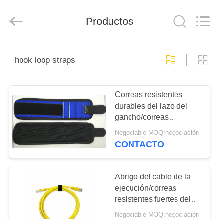
Shenzhen
Zhongda
Hook
&
Productos
Loop
Co.,
Ltd.
All
EN
Rights
Reserved.
hook loop straps
CASA
Correas resistentes
PRODUCTOS
durables del lazo del
gancho/correas
SOBRE
ordenadas del cable anti
Negociable MOQ:negociación
del rasguño
NOSOTROS
CONTACTO
RECORRIDO
Abrigo del cable de la
ejecución/correas
POR
resistentes fuertes del
LA
lazo del gancho
Negociable MOQ:negociación