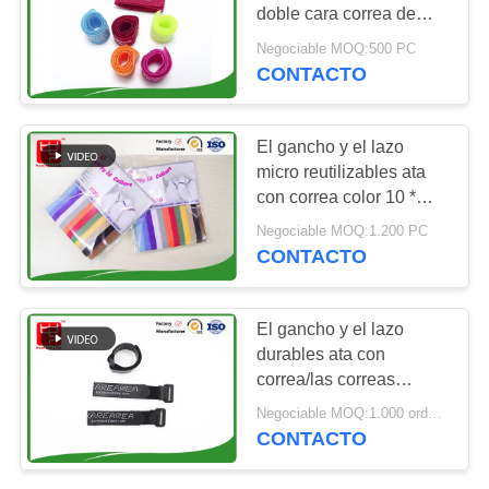
doble cara correa de
MAPA
gancho para productos
Negociable MOQ:500 PC
de supermercado
CONTACTO
DEL
SITIO
El gancho y el lazo
micro reutilizables ata
POLÍTICA
con correa color 10 *
DE
350m m de los cuellos
Negociable MOQ:1.200 PC
del animal doméstico
PRIVACIDAD
CONTACTO
del perrito el diverso
El gancho y el lazo
durables ata con
correa/las correas
convenientes de la
Negociable MOQ:1.000 ordenadores
sujeción del uso
CONTACTO