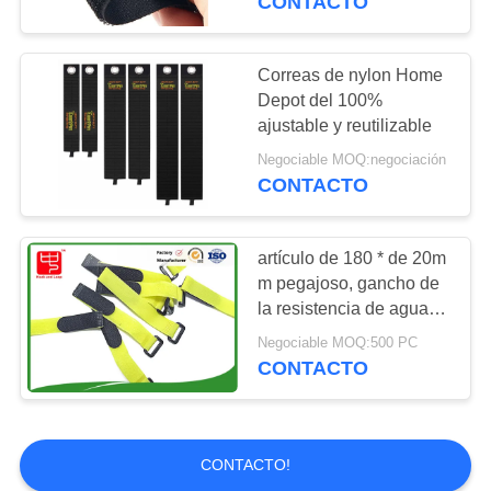
CONTACTO
aceptables adecuadas
para diversas
aplicaciones industriales
Correas de nylon Home
Depot del 100%
ajustable y reutilizable
Negociable MOQ:negociación
CONTACTO
artículo de 180 * de 20m
m pegajoso, gancho de
la resistencia de agua y
correas del lazo
Negociable MOQ:500 PC
CONTACTO
CONTACTO!