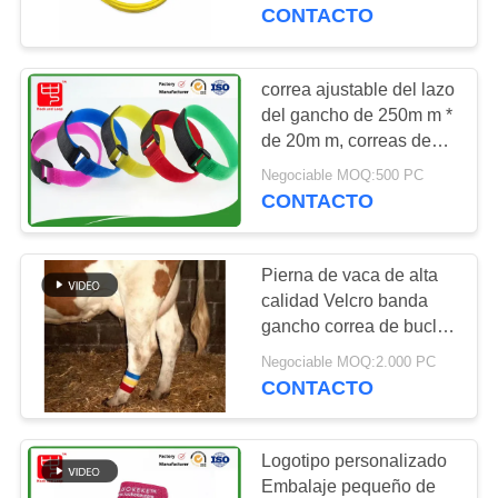
FÁBRICA
CONTACTO
CONTROL
correa ajustable del lazo
DE
del gancho de 250m m *
de 20m m, correas de
CALIDAD
nylon puras del equipaje
Negociable MOQ:500 PC
CONTACTO
CONTACTA
CON
Pierna de vaca de alta
NOSOTROS
calidad Velcro banda
gancho correa de bucle
15 * 180mm
NOTICIAS
Negociable MOQ:2.000 PC
personalizable
CONTACTO
SOLICITAR
Logotipo personalizado
UNA CITA
Embalaje pequeño de