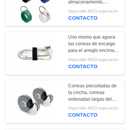
almacenamiento,
pequeñas correas de la
Negociable MOQ:negociación
cincha
CONTACTO
Uno mismo que agarra
las correas de encargo
para el arreglo encima
de la banda de la
Negociable MOQ:negociación
correa/de reloj del libro
CONTACTO
Correas precortadas de
la cincha, correas
ordenadas largas del
cable de alambre
Negociable MOQ:negociación
CONTACTO