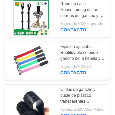
Robo en casa
Housetraining de las
correas del gancho y del
lazo de Belces del
Negociable MOQ:negociación
entrenamiento del
CONTACTO
retrete del perro
Fijación ajustable
Reutilizable colorido
gancho de la hebilla y
correa del lazo
Negociable MOQ:500
CONTACTO
Cintas de gancho y
bucle de plástico
transparentes
reutilizables con
Negotiation MOQ:500 Meters
opciones OEM