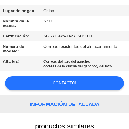
FÁBRICA
Lugar de origen:
China
CONTROL
Nombre de la
SZD
marca:
DE
Certificación:
SGS / Oeko-Tex / ISO9001
CALIDAD
Número de
Correas resistentes del almacenamiento
modelo:
CONTACTA
Alta luz:
,
Correas del lazo del gancho
CON
correas de la cincha del gancho y del lazo
NOSOTROS
CONTACTO!
NOTICIAS
INFORMACIÓN DETALLADA
SOLICITAR
UNA CITA
productos similares