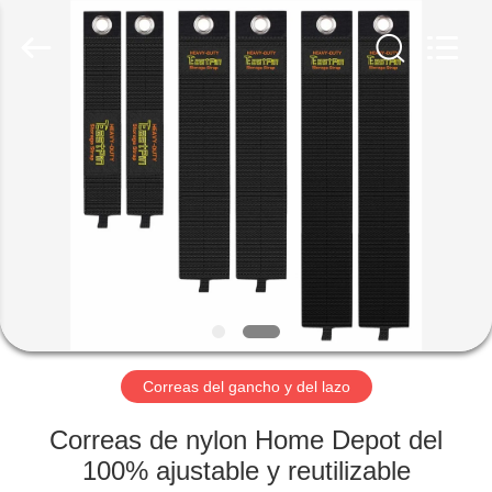
Shenzhen
Zhongda
Hook
&
Loop
Co.,
Ltd.
All
EN
Rights
Reserved.
CASA
PRODUCTOS
SOBRE
NOSOTROS
RECORRIDO
Correas del gancho y del lazo
POR
Correas de nylon Home Depot del
LA
100% ajustable y reutilizable