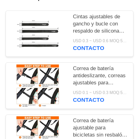
MAPA
Cintas ajustables de
DEL
gancho y bucle con
respaldo de silicona
SITIO
antideslizante para el
USD 0.3 ~ USD 0.6 MOQ:500 piezas
montaje de la batería y
CONTACTO
POLÍTICA
la protección
electrónica
DE
Correa de batería
PRIVACIDAD
antideslizante, correas
ajustables para
bicicleta, accesorios
USD 0.1 ~ USD 0.3 MOQ:500 ejemplares
para bicicleta con
CONTACTO
certificación SGS para
facilitar el transporte
Correa de batería
ajustable para
bicicletas sin resbalón