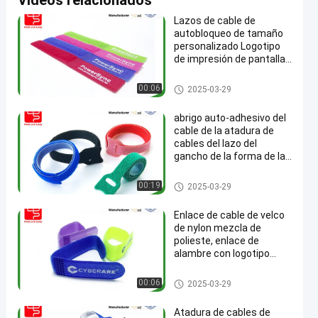
Vídeos relacionados
Lazos de cable de
autobloqueo de tamaño
personalizado Logotipo
de impresión de pantalla
de seda
Gancho y atadura de cables d
00:06
2025-03-29
el lazo
abrigo auto-adhesivo del
cable de la atadura de
cables del lazo del
gancho de la forma de la
longitud T de 150m m
Gancho y atadura de cables d
00:19
2025-03-29
el lazo
Enlace de cable de velco
de nylon mezcla de
polieste, enlace de
alambre con logotipo
impreso en cualquier
color
Gancho y atadura de cables d
00:06
2025-03-29
el lazo
Atadura de cables de