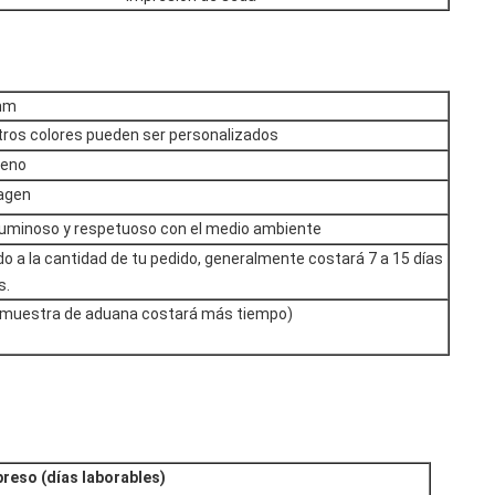
mm
Otros colores pueden ser personalizados
leno
agen
luminoso y respetuoso con el medio ambiente
o a la cantidad de tu pedido, generalmente costará 7 a 15 días
s.
la muestra de aduana costará más tiempo)
preso (días laborables)