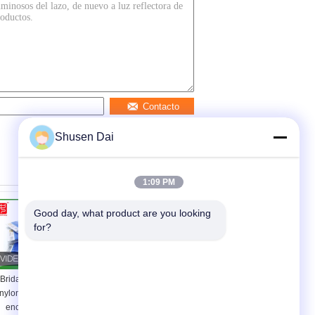
Contacto
Shusen Dai
1:09 PM
Good day, what product are you looking 
for?
Bridas de plástico de
Atadura de cables de
nylon reutilizables de
la resistencia de
encargo/bridas de
agua para el cable