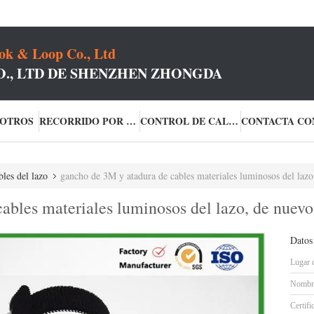
k & Loop Co., Ltd
O., LTD DE SHENZHEN ZHONGDA
SOTROS
RECORRIDO POR LA FÁBRICA
CONTROL DE CALIDAD
les del lazo
gancho de 3M y atadura de cables materiales luminosos del lazo, 
bles materiales luminosos del lazo, de nuevo a
Datos
Lugar 
Nombre
Certifi