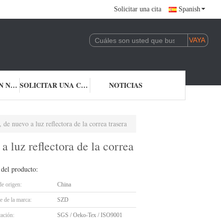
Solicitar una cita
Spanish
CONTACTA CON NOSOTROS
SOLICITAR UNA CITA
NOTICIAS
de nuevo a luz reflectora de la correa trasera
 luz reflectora de la correa
 del producto:
de origen:
China
 de la marca:
SZD
cación:
SGS / Oeko-Tex / ISO9001