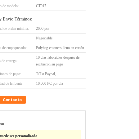
 de modelo:
CT017
y Envío Términos:
ad de orden mínima:
2000 pcs
Negociable
es de empaquetado:
Polybag entonces lleno en cartón
10 días laborables después de
 de entrega:
recibieron su pago
iones de pago:
T/T o Paypal,
ad de la fuente:
10.000 PC por día
Contacto
lon
puede ser personalizado