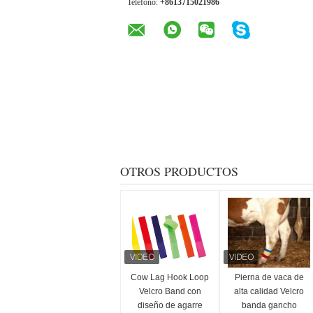
Teléfono:
+8613715021986
OTROS PRODUCTOS
Cow Lag Hook Loop
Pierna de vaca de
Velcro Band con
alta calidad Velcro
diseño de agarre
banda gancho