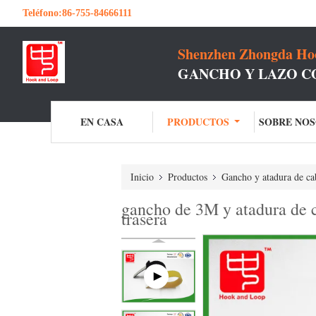
Teléfono:
86-755-84666111
Shenzhen Zhongda Hoo
GANCHO Y LAZO C
EN CASA
PRODUCTOS
SOBRE NO
Inicio
Productos
Gancho y atadura de cab
gancho de 3M y atadura de ca
trasera