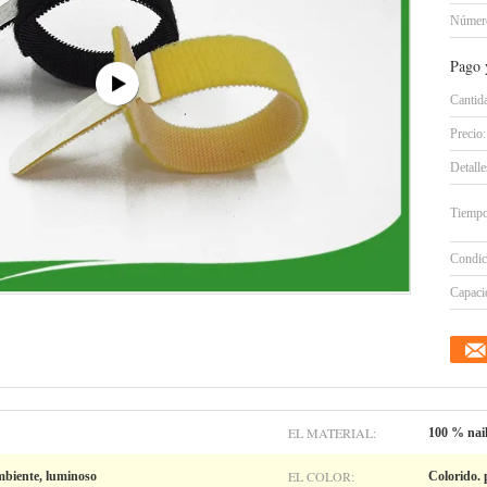
Número
Pago 
Cantid
Precio:
Detall
Tiempo
Condic
Capacid
EL MATERIAL:
100 % nai
EL COLOR:
mbiente, luminoso
Colorido. 