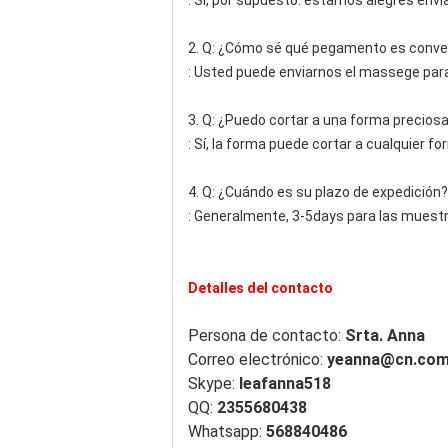
: Sí, por supuesto. estamos alegres envi
2. Q: ¿Cómo sé qué pegamento es conve
: Usted puede enviarnos el massege para
3. Q: ¿Puedo cortar a una forma precios
: Sí, la forma puede cortar a cualquier 
4. Q: ¿Cuándo es su plazo de expedición?
: Generalmente, 3-5days para las muestra
Detalles del contacto
Persona de contacto:
Srta. Anna
Correo electrónico:
yeanna@cn.co
Skype:
leafanna518
QQ:
2355680438
Whatsapp:
568840486