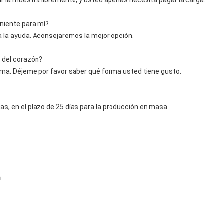
ar la muestra libremente, y usted apenas necesita pagar la carga.
niente para mí?
 la ayuda. Aconsejaremos la mejor opción.
a del corazón?
forma. Déjeme por favor saber qué forma usted tiene gusto.
s, en el plazo de 25 días para la producción en masa.
m