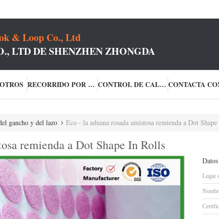
k & Loop Co., Ltd
O., LTD DE SHENZHEN ZHONGDA
SOTROS
RECORRIDO POR LA FÁBRICA
CONTROL DE CALIDAD
el gancho y del lazo
Eco - la aduana rosada amistosa remienda a Dot Shape 
tosa remienda a Dot Shape In Rolls
Datos
Lugar 
Nombre
Certifi