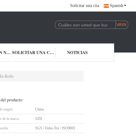
Solicitar una cita
Spanish
CONTACTA CON NOSOTROS
SOLICITAR UNA CITA
NOTICIAS
In Rolls
 del producto:
de origen:
China
 de la marca:
SZD
cación:
SGS / Oeko-Tex / ISO9001