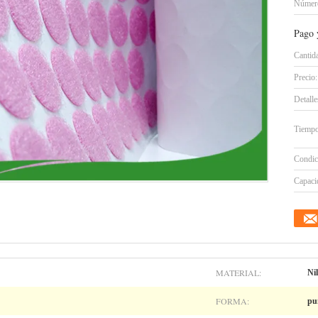
Número
Pago 
Cantid
Precio:
Detall
Tiempo
Condic
Capacid
MATERIAL:
Ni
FORMA:
pu