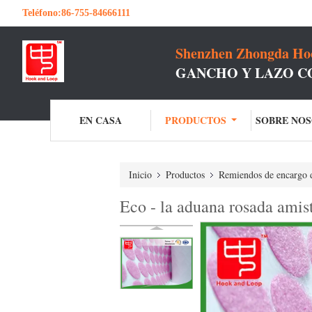
Teléfono:
86-755-84666111
Shenzhen Zhongda Hoo
GANCHO Y LAZO C
EN CASA
PRODUCTOS
SOBRE NO
Inicio
Productos
Remiendos de encargo d
Eco - la aduana rosada amis