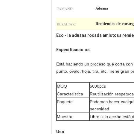
TAMAÑO:
Aduana
RESALTAR:
Remiendos de encarg
Eco - la aduana rosada amistosa remie
Especificaciones
Está haciendo un proceso que corta con
punto, óvalo, hoja, tira. etc. Tiene gran
MOQ
5000pcs
Característica
Reutilización respetuo
Paquete
Podemos hacer cualquie
necesidad
Muestra
Libre si la acción está 
Uso