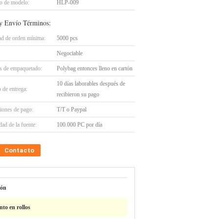
 de modelo:
HLP-009
y Envío Términos:
ad de orden mínima:
5000 pcs
Negociable
es de empaquetado:
Polybag entonces lleno en cartón
10 días laborables después de
 de entrega:
recibieron su pago
iones de pago:
T/T o Paypal
ad de la fuente:
100.000 PC por día
Contacto
lón
nto en rollos