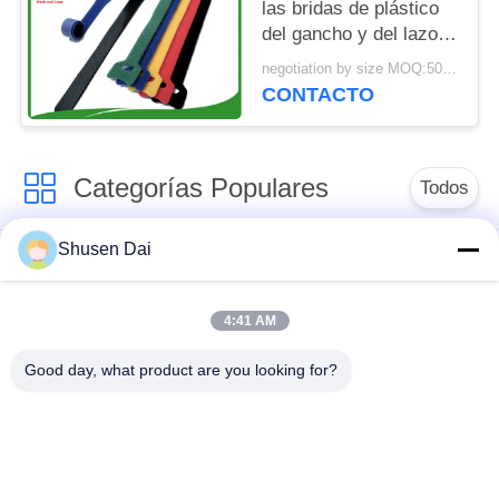
las bridas de plástico
del gancho y del lazo
para la resistencia de
negotiation by size MOQ:5000e
agua obligatoria del
CONTACTO
cable
Categorías Populares
Todos
Shusen Dai
gancho y cinta del
Gancho y lazo
lazo
plásticos
4:41 AM
Remiendos de
Gancho y cinta
Good day, what product are you looking for?
encargo del gancho y
adhesivos del lazo
del lazo
Gancho y atadura de
Correas del gancho y
cables del lazo
del lazo