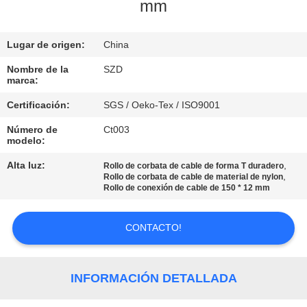
FÁBRICA
mm
Lugar de origen:
China
CONTROL
DE
Nombre de la
SZD
marca:
CALIDAD
Certificación:
SGS / Oeko-Tex / ISO9001
Número de
Ct003
CONTACTA
modelo:
CON
Alta luz:
,
Rollo de corbata de cable de forma T duradero
,
Rollo de corbata de cable de material de nylon
NOSOTROS
Rollo de conexión de cable de 150 * 12 mm
NOTICIAS
CONTACTO!
SOLICITAR
INFORMACIÓN DETALLADA
UNA CITA