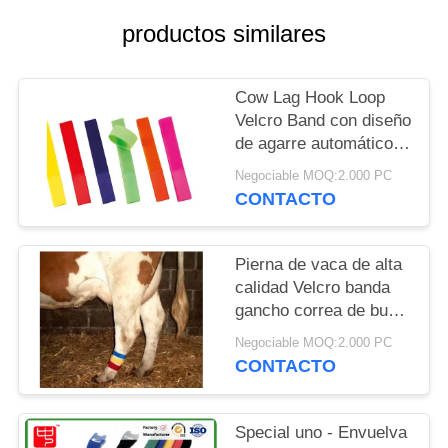
productos similares
MAPA
DEL
Cow Lag Hook Loop
SITIO
Velcro Band con diseño
de agarre automático y
POLÍTICA
selección de colores
Negociable MOQ:2.000 PC
variados
DE
CONTACTO
PRIVACIDAD
Pierna de vaca de alta
calidad Velcro banda
gancho correa de bucle
15 * 180mm
Negociable MOQ:2.000 PC
personalizable
CONTACTO
Special uno - Envuelva