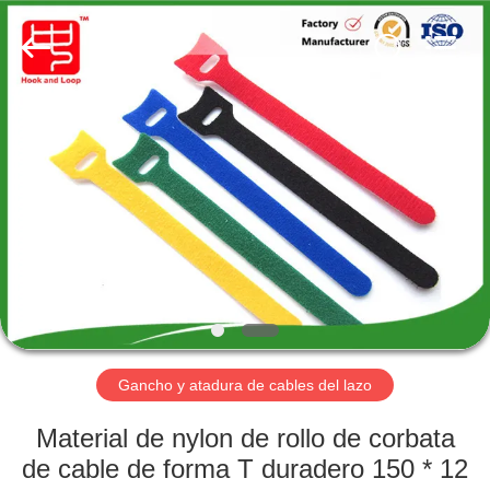
Shenzhen
Zhongda
Hook
&
Loop
Co.,
Ltd.
All
EN
Rights
Reserved.
CASA
PRODUCTOS
SOBRE
NOSOTROS
RECORRIDO
Gancho y atadura de cables del lazo
POR
Material de nylon de rollo de corbata
LA
de cable de forma T duradero 150 * 12