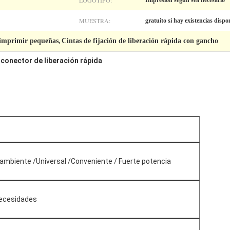
LOGOTIPO:
Impresión según sea necesario
MUESTRA:
gratuito si hay existencias dispo
 imprimir pequeñas
Cintas de fijación de liberación rápida con gancho
,
 conector de liberación rápida
ambiente /Universal /Conveniente / Fuerte potencia
necesidades