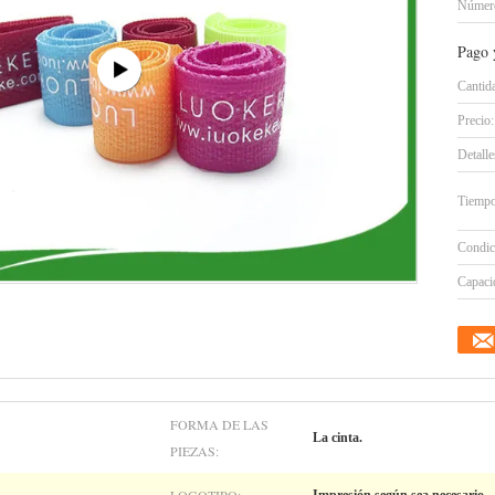
Número
Pago 
Cantid
Precio:
Detall
Tiempo
Condic
Capacid
FORMA DE LAS
La cinta.
PIEZAS: