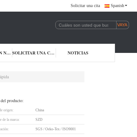
Solicitar una cita
Spanish
CONTACTA CON NOSOTROS
SOLICITAR UNA CITA
NOTICIAS
rápida
 del producto:
de origen:
China
 de la marca:
SZD
cación:
SGS / Oeko-Tex / ISO9001