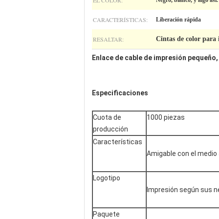
EL COLOR:
Negro, blanco, y algo así.
CARACTERÍSTICAS:
Liberación rápida
RESALTAR:
Cintas de color para
Enlace de cable de impresión pequeño,
Especificaciones
Cuota de
1000 piezas
producción
Características
Amigable con el medio 
Logotipo
Impresión según sus 
Paquete