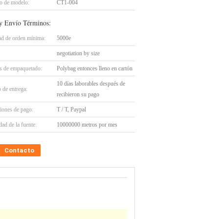
 de modelo:
CT1-004
y Envío Términos:
ad de orden mínima:
5000e
negotiation by size
es de empaquetado:
Polybag entonces lleno en cartón
10 días laborables después de
 de entrega:
recibieron su pago
iones de pago:
T / T, Paypal
ad de la fuente:
10000000 metros por mes
Contacto