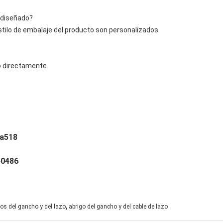
 diseñado?
el estilo de embalaje del producto son personalizados.
o directamente.
?
a518
40486
,
os del gancho y del lazo
abrigo del gancho y del cable de lazo