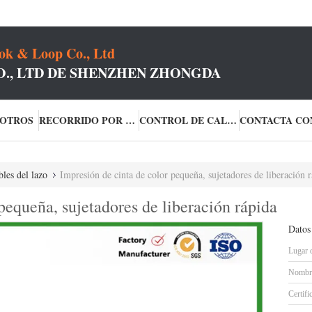
k & Loop Co., Ltd
O., LTD DE SHENZHEN ZHONGDA
SOTROS
RECORRIDO POR LA FÁBRICA
CONTROL DE CALIDAD
les del lazo
Impresión de cinta de color pequeña, sujetadores de liberación 
pequeña, sujetadores de liberación rápida
Datos
Lugar 
Nombre
Certifi