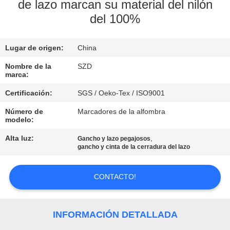
FÁBRICA
de lazo marcan su material del nilón
del 100%
CONTROL
Lugar de origen:
China
DE
Nombre de la
SZD
CALIDAD
marca:
Certificación:
SGS / Oeko-Tex / ISO9001
CONTACTA
Número de
Marcadores de la alfombra
CON
modelo:
NOSOTROS
Alta luz:
,
Gancho y lazo pegajosos
gancho y cinta de la cerradura del lazo
NOTICIAS
CONTACTO!
SOLICITAR
INFORMACIÓN DETALLADA
UNA CITA