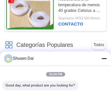
temperatura de menos
40 grados Celsius a 80
grados Celsius, cinta
Negotiation MOQ:500 Meters
de gancho en anchos
CONTACTO
de 10 mm a 50 mm,
ideal para múltiples
usos
Categorías Populares
Todos
Shusen Dai
gancho y cinta del
Gancho y lazo
lazo
plásticos
10:09 PM
Remiendos de
Gancho y cinta
Good day, what product are you looking for?
encargo del gancho y
adhesivos del lazo
del lazo
Gancho y atadura de
Correas del gancho y