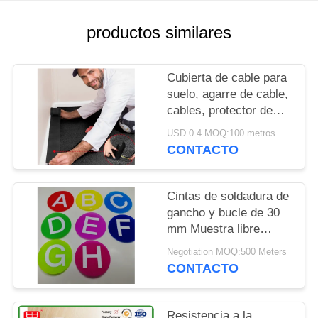
MAPA
productos similares
DEL
SITIO
Cubierta de cable para
suelo, agarre de cable,
cables, protector de
POLÍTICA
cable, gestión de
USD 0.4 MOQ:100 metros
DE
cables, solo para
CONTACTO
alfombras de oficinas
PRIVACIDAD
comerciales
Cintas de soldadura de
gancho y bucle de 30
mm Muestra libre
Cintas de fijación
Negotiation MOQ:500 Meters
duraderas y fuertes
CONTACTO
Adecuadas para la
fabricación y
reparación de textiles
Resistencia a la