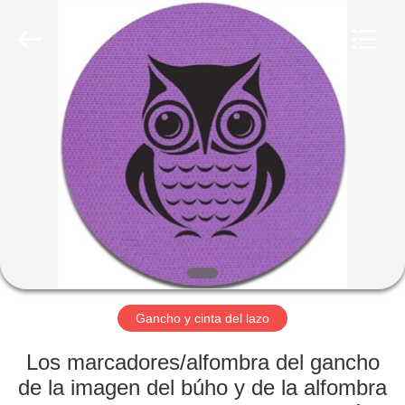
Shenzhen
Zhongda
Hook
&
Loop
Co.,
Ltd.
All
EN
Rights
Reserved.
CASA
PRODUCTOS
SOBRE
NOSOTROS
RECORRIDO
Gancho y cinta del lazo
POR
Los marcadores/alfombra del gancho
LA
de la imagen del búho y de la alfombra