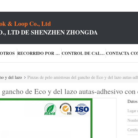
k & Loop Co., Ltd
O., LTD DE SHENZHEN ZHONGDA
SOTROS
RECORRIDO POR LA FÁBRICA
CONTROL DE CALIDAD
ho y del lazo
Pinzas de pelo amistosas del gancho de Eco y del lazo autas-ad
 gancho de Eco y del lazo autas-adhesivo con 
Datos
Lugar 
Nombre
Certifi