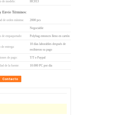
 de modelo:
HC013
y Envío Términos:
ad de orden mínima:
2000 pcs
Negociable
es de empaquetado:
Polybag entonces lleno en cartón
10 días laborables después de
 de entrega:
recibieron su pago
iones de pago:
T/T o Paypal
ad de la fuente:
10.000 PC por día
Contacto