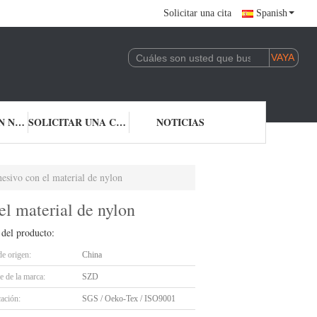
Solicitar una cita
Spanish
CONTACTA CON NOSOTROS
SOLICITAR UNA CITA
NOTICIAS
hesivo con el material de nylon
el material de nylon
 del producto:
de origen:
China
 de la marca:
SZD
cación:
SGS / Oeko-Tex / ISO9001