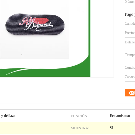
Número
Pago 
Cantid
Precio:
Detall
Tiempo
Condic
Capacid
FUNCIÓN:
 y del lazo
Eco amistoso
MUESTRA:
Sí