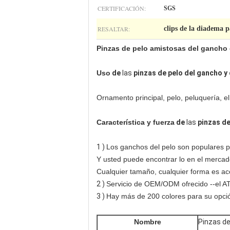
CERTIFICACIÓN:
SGS
RESALTAR:
clips de la diadema p
Pinzas de pelo amistosas del gancho d
Uso
de
las
pinzas de pelo del gancho y 
Ornamento principal, pelo, peluquería, el
Característica y fuerza
de
las
pinzas de
1 )
Los ganchos del pelo son populares 
Y usted puede encontrar lo en el mercad
Cualquier tamaño, cualquier forma es ac
2 )
Servicio de OEM/ODM ofrecido --el ATI-
3 )
Hay más de 200 colores para su opci
Nombre
Pinzas de