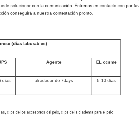
de solucionar con la comunicación. Éntrenos en contacto con por favo
ción conseguirá a nuestra contestación pronto.
rese (días laborables)
UPS
Agente
EL ccsme
6 días
alrededor de 7days
5-10 días
,
,
has
clips de los accesorios del pelo
clips de la diadema para el pelo