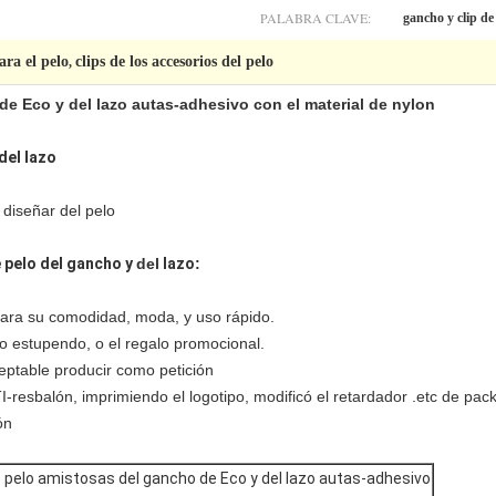
PALABRA CLAVE:
gancho y clip de 
ara el pelo
clips de los accesorios del pelo
,
e Eco y del lazo autas-adhesivo con el material de nylon
del lazo
 diseñar del pelo
 pelo del gancho y
del
lazo
:
para su comodidad, moda, y uso rápido.
o estupendo, o el regalo promocional.
eptable producir como petición
resbalón, imprimiendo el logotipo, modificó el retardador .etc de packa
ón
 pelo amistosas del gancho de Eco y del lazo autas-adhesivo